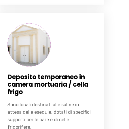
Deposito temporaneo in camera mortuaria / cella frigo
Sono locali destinati alle salme in attesa delle esequie, dotati di specifici supporti per le bare e di celle frigorifere.
Deposito temporaneo in
camera mortuaria / cella
frigo
Sono locali destinati alle salme in
attesa delle esequie, dotati di specifici
supporti per le bare e di celle
frigorifere.