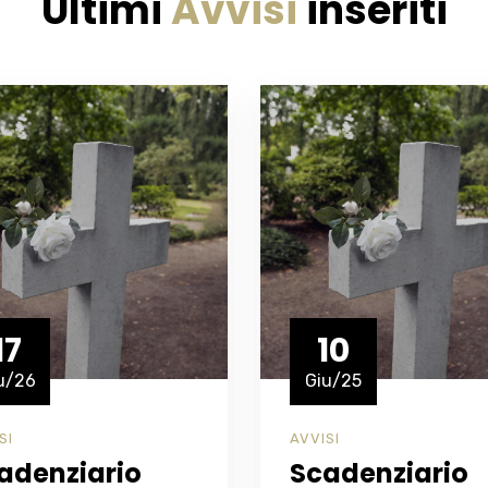
Ultimi
Avvisi
inseriti
17
10
u/26
Giu/25
SI
AVVISI
adenziario
Scadenziario