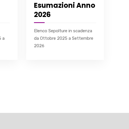
Sc
Esumazioni Anno
Es
2026
An
Elenco Sepolture in scadenza
Elen
5 a
da Ottobre 2025 a Settembre
sca
2026
Set