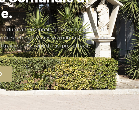
e.
, di durata trentennale, prevede l’ampliamento
e di Galatone e la messa a norma delle porzioni
 attraverso una serie di fasi progettuali.
O