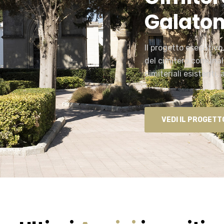
Galaton
Il progetto esecutivo
del cimitero comunal
cimiteriali esistenti,
VEDI IL PROGETT