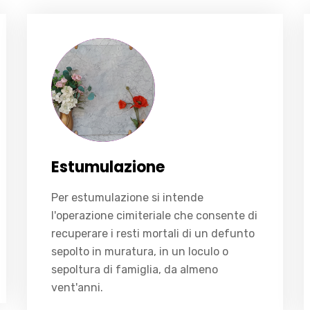
Per estumulazione si intende l'operazione cimiteriale che consente di recuperare i resti mortali di un defunto sepolto in muratura, in un loculo o sepoltura di famiglia, da almeno vent'anni.
Estumulazione
Per estumulazione si intende
l'operazione cimiteriale che consente di
recuperare i resti mortali di un defunto
sepolto in muratura, in un loculo o
sepoltura di famiglia, da almeno
vent'anni.