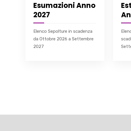
Esumazioni Anno
Es
no
2027
An
Elenco Sepolture in scadenza
Elen
nza
da Ottobre 2026 a Settembre
scad
bre
2027
Sett