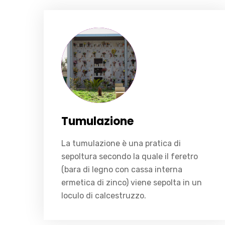
La tumulazione è una pratica di sepoltura secondo la quale il feretro (bara di legno con cassa interna ermetica di zinco) viene sepolta in un loculo di calcestruzzo.
Tumulazione
La tumulazione è una pratica di
sepoltura secondo la quale il feretro
(bara di legno con cassa interna
ermetica di zinco) viene sepolta in un
loculo di calcestruzzo.