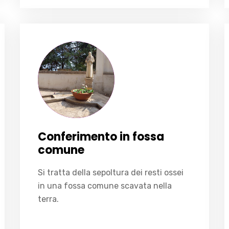
Conferimento in fossa comune
Si tratta della sepoltura dei resti ossei in una fossa comune scavata nella terra.
Conferimento in fossa
comune
Si tratta della sepoltura dei resti ossei
in una fossa comune scavata nella
terra.