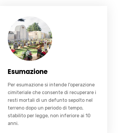
Per esumazione si intende l'operazione cimiteriale che consente di recuperare i resti mortali di un defunto sepolto nel terreno dopo un periodo di tempo, stabilito per legge, non inferiore ai 10 anni.
Esumazione
Per esumazione si intende l'operazione
cimiteriale che consente di recuperare i
resti mortali di un defunto sepolto nel
terreno dopo un periodo di tempo,
stabilito per legge, non inferiore ai 10
anni.