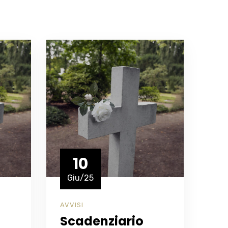
10
Giu/25
L
AVVISI
AVV
OPE
Scadenziario