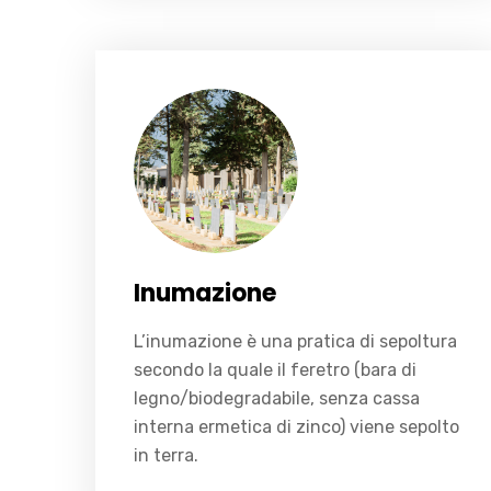
L’inumazione è una pratica di sepoltura secondo la quale il feretro (bara di legno/biodegradabile, senza cassa interna ermetica di zinco) viene sepolto in terra.
Inumazione
L’inumazione è una pratica di sepoltura
secondo la quale il feretro (bara di
legno/biodegradabile, senza cassa
interna ermetica di zinco) viene sepolto
in terra.